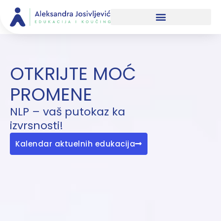
Skip
to
content
OTKRIJTE MOĆ
PROMENE
NLP – vaš putokaz ka
izvrsnosti!
Kalendar aktuelnih edukacija