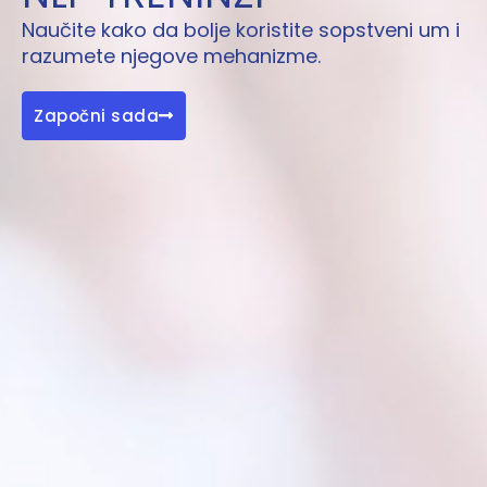
Naučite kako da bolje koristite sopstveni um i
razumete njegove mehanizme.
Započni sada