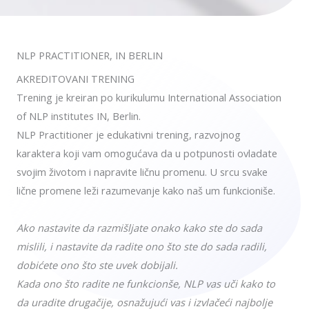
NLP PRACTITIONER, IN BERLIN
AKREDITOVANI TRENING
Trening je kreiran po kurikulumu International Association
of NLP institutes IN, Berlin.
NLP Practitioner je edukativni trening, razvojnog
karaktera koji vam omogućava da u potpunosti ovladate
svojim životom i napravite ličnu promenu. U srcu svake
lične promene leži razumevanje kako naš um funkcioniše.
Ako nastavite da razmišljate onako kako ste do sada
mislili, i nastavite da radite ono što ste do sada radili,
dobićete ono što ste uvek dobijali.
Kada ono što radite ne funkcionše, NLP vas uči kako to
da uradite drugačije, osnažujući vas i izvlačeći najbolje