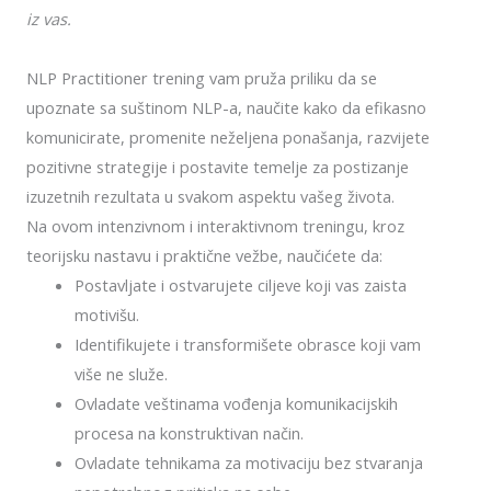
iz vas.
NLP Practitioner trening vam pruža priliku da se
upoznate sa suštinom NLP-a, naučite kako da efikasno
komunicirate, promenite neželjena ponašanja, razvijete
pozitivne strategije i postavite temelje za postizanje
izuzetnih rezultata u svakom aspektu vašeg života.
Na ovom intenzivnom i interaktivnom treningu, kroz
teorijsku nastavu i praktične vežbe, naučićete da:
Postavljate i ostvarujete ciljeve koji vas zaista
motivišu.
Identifikujete i transformišete obrasce koji vam
više ne služe.
Ovladate veštinama vođenja komunikacijskih
procesa na konstruktivan način.
Ovladate tehnikama za motivaciju bez stvaranja