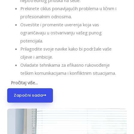
nepotrebnog pritiska na sebe.
Prekinete ciklus ponavljajućih problema u ličnim i
profesionalnim odnosima.
Osvestite i promenite uverenja koja vas
ograničavaju u ostvarivanju vašeg punog
potencijala.
Prilagodite svoje navike kako bi podržale vaše
ciljeve i ambicije.
Ovladate tehnikama za efikasno rukovođenje
teškim komunikacijama i konfliktnim situacijama.
Pročitaj više...
Započni sada