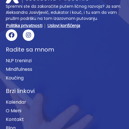
Spremni ste da zakoračite putem ličnog razvoja? Ja sam
Aleksandra Josivljević, edukator i kouč, i tu sam da vam
pružim podršku na tom izazovnom putovanju.
Politika privatnosti
|
Uslovi korišćenja
F
I
a
n
c
s
e
t
Radite sa mnom
b
a
o
g
NLP treninzi
o
r
Mindfulness
k
a
m
Koučing
Brzi linkovi
Kalendar
O Meni
Kontakt
Blog