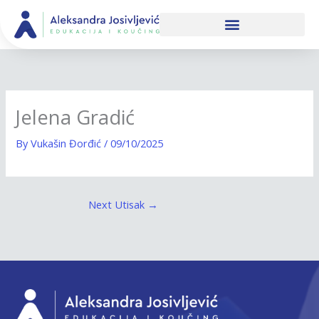
Skip
to
content
Jelena Gradić
By
Vukašin Đorđić
/
09/10/2025
Next Utisak
→